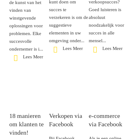
kunt doen om
verkoopsucces?
de kunst van het
succes te
Goed luisteren is
vinden van
verzekeren is om de
absoluut
winstgevende
suggestieve
noodzakelijk voor
oplossingen voor
elementen in uw
succes in alle
problemen. Elke
omgeving onder...
mensel...
succesvolle
Lees Meer
Lees Meer
ondernemer is i...
Lees Meer
18 manieren
Verkopen via
e-commerce
om klanten te
Facebook
via Facebook
vinden!
Bij Facebook
Als je een online