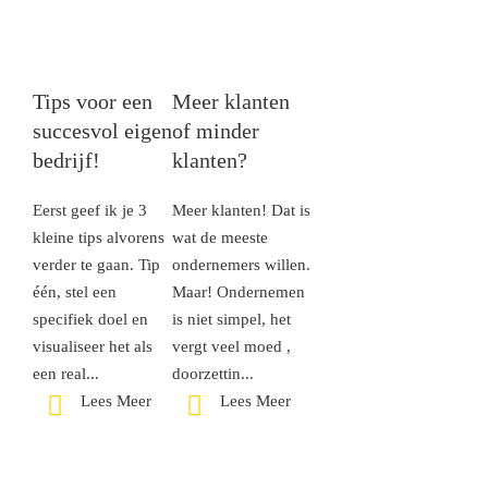
Tips voor een
Meer klanten
succesvol eigen
of minder
bedrijf!
klanten?
Eerst geef ik je 3
Meer klanten! Dat is
kleine tips alvorens
wat de meeste
verder te gaan. Tip
ondernemers willen.
één, stel een
Maar! Ondernemen
specifiek doel en
is niet simpel, het
visualiseer het als
vergt veel moed ,
een real...
doorzettin...
Lees Meer
Lees Meer