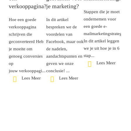
verkooppagina?
je marketing?
Stappen die je moet
ondernemen voor
Hoe een goede
In dit artikel
een goede e-
verkooppagina
bespreken we de
mailmarketingstrategie!
schrijven die
voordelen van
In dit artikel leggen
geconverteerd Heb
Facebook, maar ook
we je uit hoe je in 6
je moeite om
de nadelen,
stap...
genoeg conversies
aandachtspunten en
Lees Meer
op
geven we onze
jouw verkooppagi...
conclusie! ...
Lees Meer
Lees Meer