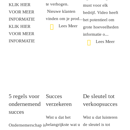
te verhogen.
KLIK HIER
must voor elk
Nieuwe klanten
VOOR MEER
bedrijf. Video heeft
vinden om je prod...
INFORMATIE
het potentieel om
Lees Meer
KLIK HIER
grote hoeveelheden
VOOR MEER
informatie o...
INFORMATIE
Lees Meer
5 regels voor
Succes
De sleutel tot
ondernemend
verzekeren
verkoopsucces
succes
Wist u dat het
Wist u dat luisteren
belangrijkste wat u
de sleutel is tot
Ondernemerschap is