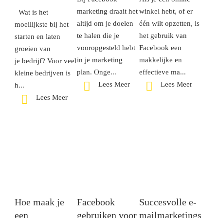
marketing draait het
winkel hebt, of er
Wat is het
altijd om je doelen
één wilt opzetten, is
moeilijkste bij het
te halen die je
het gebruik van
starten en laten
vooropgesteld hebt
Facebook een
groeien van
in je marketing
makkelijke en
je bedrijf? Voor veel
plan. Onge...
effectieve ma...
kleine bedrijven is
Lees Meer
Lees Meer
h...
Lees Meer
Hoe maak je
Facebook
Succesvolle e-
een
gebruiken voor
mailmarketingstrat